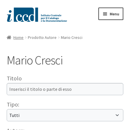
Vai
Vai
Menu
alla
al
navigazione
contenuto
HOME
Home
Prodotto Autore
Mario Cresci
SHOP
Mario Cresci
ISTITUTO
CATALOGAZIONE
Titolo
FOTOGRAFIA
Tipo:
RICERCA E FORMAZIONE